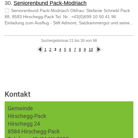
30.
Seniorenbund Pack-Modriach
Seniorenbund Pack-Modriach Obfrau: Stefanie Schriebl Pack
88, 8583 Hirschegg-Pack Tel. Nr.: +43(0)699 10 50 41 96
Einladung zum Ausflug - Stift Admont, Salzkammergut und seine...
Suchergebnisse 21 bis 30 von 98
vorh
näc
1
2
3
4
5
6
7
8
9
10
erig
hste
e
Kontakt
Gemeinde
Hirschegg-Pack
Hirschegg 24
8584 Hirschegg-Pack