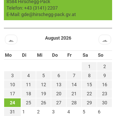
8584 Hirschegg-Pack
Telefon:
+43 (3141) 2207
E-Mail:
gde@hirschegg-pack.gv.at
August 2026
←
→
Mo
Di
Mi
Do
Fr
Sa
So
1
2
3
4
5
6
7
8
9
10
11
12
13
14
15
16
17
18
19
20
21
22
23
24
25
26
27
28
29
30
31
1
2
3
4
5
6