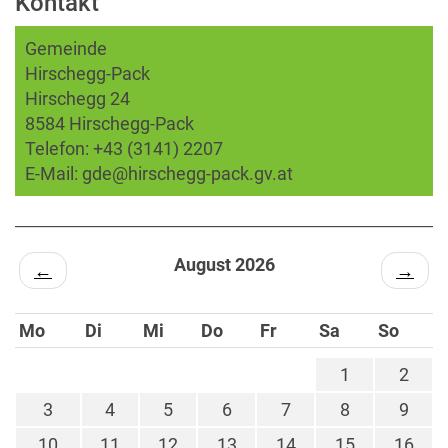
Kontakt
Gemeinde
Hirschegg-Pack
Hirschegg 24
8584 Hirschegg-Pack
Telefon:
+43 (3141) 2207
E-Mail:
gde@hirschegg-pack.gv.at
August 2026
←
→
Mo
Di
Mi
Do
Fr
Sa
So
1
2
3
4
5
6
7
8
9
10
11
12
13
14
15
16