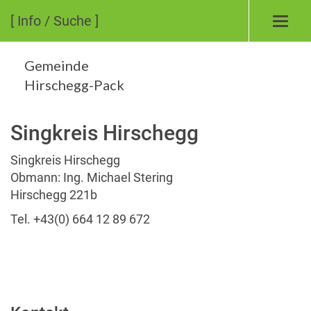
[ Info / Suche ]
Toggl
navig
Gemeinde
Hirschegg-Pack
Singkreis Hirschegg
Singkreis Hirschegg
Obmann: Ing. Michael Stering
Hirschegg 221b
Tel. +43(0) 664 12 89 672