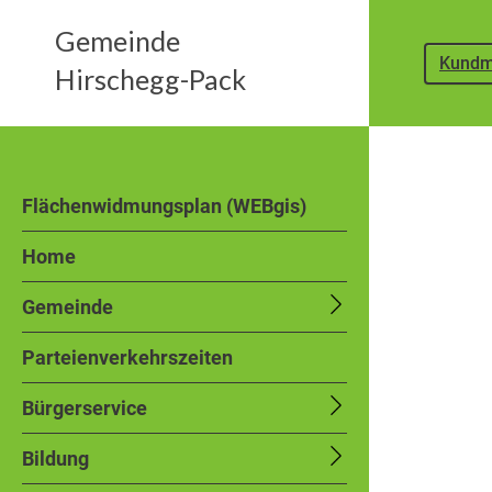
Gemeinde
Kundm
Hirschegg-Pack
Flächenwidmungsplan (WEBgis)
Home
Gemeinde
Parteienverkehrszeiten
Bürgerservice
Bildung