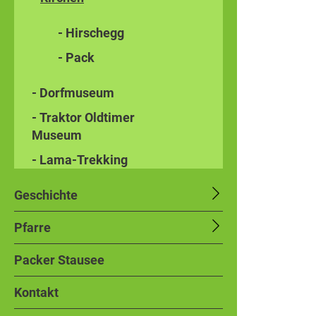
- Hirschegg
- Pack
- Dorfmuseum
- Traktor Oldtimer
Museum
- Lama-Trekking
Geschichte
Pfarre
Packer Stausee
Kontakt