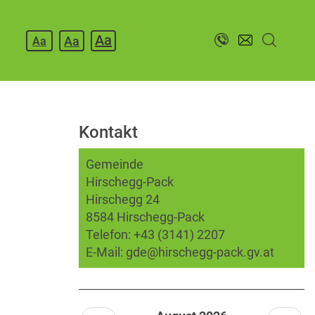
Aa
Aa
Aa
Kontakt
Gemeinde
Hirschegg-Pack
Hirschegg 24
8584 Hirschegg-Pack
Telefon:
+43 (3141) 2207
E-Mail:
gde@hirschegg-pack.gv.at