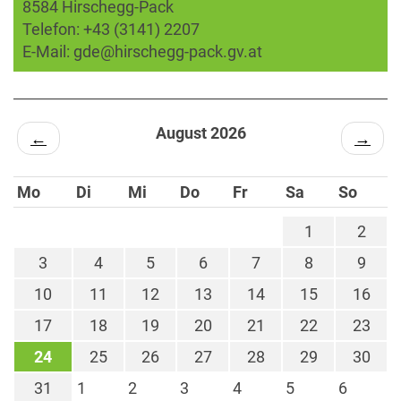
8584 Hirschegg-Pack
Telefon:
+43 (3141) 2207
E-Mail:
gde@hirschegg-pack.gv.at
August 2026
←
→
Mo
Di
Mi
Do
Fr
Sa
So
1
2
3
4
5
6
7
8
9
10
11
12
13
14
15
16
17
18
19
20
21
22
23
24
25
26
27
28
29
30
31
1
2
3
4
5
6