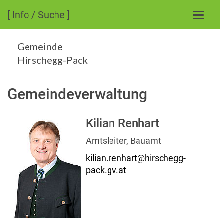
[ Info / Suche ]
Toggl
navig
Gemeinde
Hirschegg-Pack
Gemeindeverwaltung
Kilian Renhart
Amtsleiter, Bauamt
kilian.renhart@hirschegg-
pack.gv.at