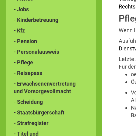
Rechts
- Jobs
Pfle
- Kinderbetreuung
Wenn Ih
- Kfz
Ausfüh
- Pension
Dienst
- Personalausweis
Letzte 
- Pflege
Für den
- Reisepass
oe
Ö
- Erwachsenenvertretung
und Vorsorgevollmacht
V
Al
- Scheidung
N
- Staatsbürgerschaft
B
- Strafregister
- Titel und