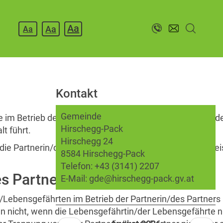
Aa
Aa
Aa
Kontakt
Gemeinde
im Betrieb der Partnerin/des Partners. Oft ist es auch de
Hirschegg-Pack
t führt.
Hirschegg 24
ie Partnerin/der Partner die Möglichkeit einer Pflegefrei
8584 Hirschegg-Pack
Telefon:
+43 (3141) 2207
es Partners
E-Mail:
gde@hirschegg-pack.gv.at
Lebensgefährten im Betrieb der Partnerin/des Partners 
nn nicht, wenn die Lebensgefährtin/der Lebensgefährte nu