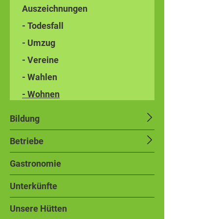
Auszeichnungen
- Todesfall
- Umzug
- Vereine
- Wahlen
- Wohnen
Bildung
Betriebe
Gastronomie
Unterkünfte
Unsere Hütten