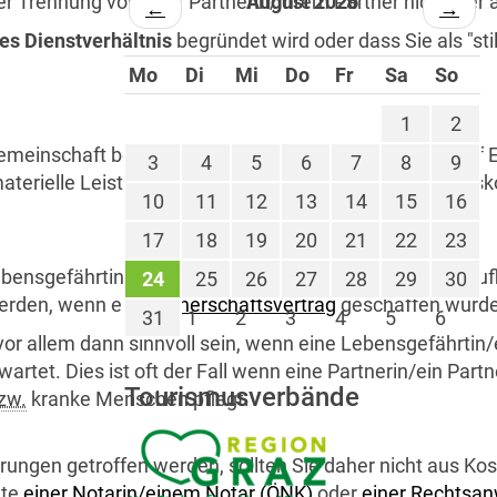
iner Trennung von Ihrer Partnerin/Ihrem Partner nicht lee
August 2026
←
→
es Dienstverhältnis
begründet wird oder dass Sie als "sti
Mo
Di
Mi
Do
Fr
Sa
So
1
2
einschaft besteht im Allgemeinen kein Anspruch auf Ent
3
4
5
6
7
8
9
aterielle Leistungen (Lebensmitteleinkäufe, Unterhaltsk
10
11
12
13
14
15
16
17
18
19
20
21
22
23
ebensgefährtin/einen Lebensgefährten, können nach Auf
24
25
26
27
28
29
30
erden, wenn ein
Partnerschaftsvertrag
geschaffen wurde
31
1
2
3
4
5
6
or allem dann sinnvoll sein, wenn eine Lebensgefährtin
artet. Dies ist oft der Fall wenn eine Partnerin/ein Partn
Tourismusverbände
zw.
kranke Menschen pflegt.
barungen getroffen werden, sollten Sie daher nicht aus K
lte
einer Notarin/einem Notar (
ÖNK
)
oder
einer Rechtsan