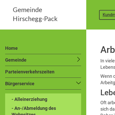
Gemeinde
Kundm
Hirschegg-Pack
Arb
Home
Gemeinde
In viel
Lebens
Parteienverkehrszeiten
Wenn di
Arbeit
Bürgerservice
Lebe
- Alleinerziehung
Oft ar
- An-/Abmeldung des
sich da
Wohnsitzes