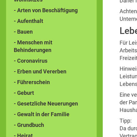
Daher i
- Arten von Beschäftigung
Achten
Untern
- Aufenthalt
Lebe
- Bauen
- Menschen mit
Für Le
Behinderungen
Arbeits
Freize
- Coronavirus
Hinwei
- Erben und Vererben
Leistu
- Führerschein
Lebens
- Geburt
Eine v
der Par
- Gesetzliche Neuerungen
Hausha
- Gewalt in der Familie
Tipp:
- Grundbuch
Da durc
- Heirat
Vertra