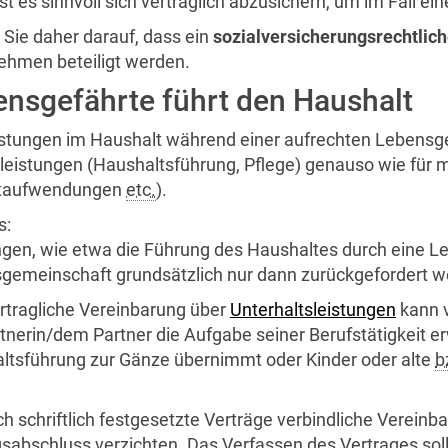
st es sinnvoll sich vertraglich abzusichern, um im Fall e
 Sie daher darauf, dass ein
sozialversicherungsrechtlich
ehmen beteiligt werden.
nsgefährte führt den Haushalt
istungen im Haushalt während einer aufrechten Lebensgem
leistungen (Haushaltsführung, Pflege) genauso wie für m
itaufwendungen
etc.
).
s:
ngen, wie etwa die Führung des Haushaltes durch eine L
gemeinschaft grundsätzlich nur dann zurückgefordert w
ertragliche Vereinbarung über
Unterhaltsleistungen
kann v
tnerin/dem Partner die Aufgabe seiner Berufstätigkeit erw
ltsführung zur Gänze übernimmt oder Kinder oder alte
b
h schriftlich festgesetzte Verträge verbindliche Verein
gsabschluss verzichten. Das Verfassen des Vertrages sol