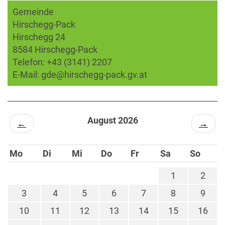
Gemeinde
Hirschegg-Pack
Hirschegg 24
8584 Hirschegg-Pack
Telefon:
+43 (3141) 2207
E-Mail:
gde@hirschegg-pack.gv.at
August 2026
←
→
Mo
Di
Mi
Do
Fr
Sa
So
1
2
3
4
5
6
7
8
9
10
11
12
13
14
15
16