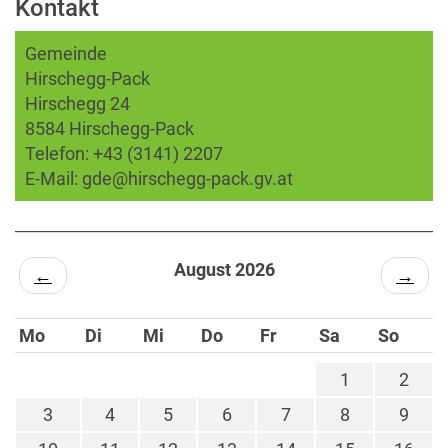
Kontakt
Gemeinde
Hirschegg-Pack
Hirschegg 24
8584 Hirschegg-Pack
Telefon:
+43 (3141) 2207
E-Mail:
gde@hirschegg-pack.gv.at
August 2026
←
→
Mo
Di
Mi
Do
Fr
Sa
So
1
2
3
4
5
6
7
8
9