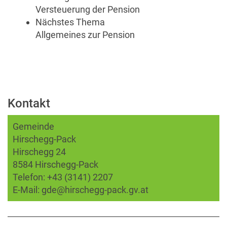
Versteuerung der Pension
Nächstes Thema
Allgemeines zur Pension
Kontakt
Gemeinde
Hirschegg-Pack
Hirschegg 24
8584 Hirschegg-Pack
Telefon:
+43 (3141) 2207
E-Mail:
gde@hirschegg-pack.gv.at