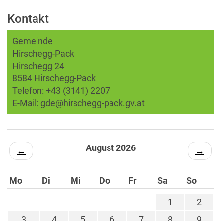
Kontakt
Gemeinde
Hirschegg-Pack
Hirschegg 24
8584 Hirschegg-Pack
Telefon:
+43 (3141) 2207
E-Mail:
gde@hirschegg-pack.gv.at
August 2026
←
→
Mo
Di
Mi
Do
Fr
Sa
So
1
2
3
4
5
6
7
8
9