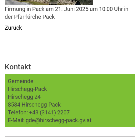
Firmung in Pack am 21. Juni 2025 um 10:00 Uhr in
der Pfarrkirche Pack
Zurück
Kontakt
Gemeinde
Hirschegg-Pack
Hirschegg 24
8584 Hirschegg-Pack
Telefon:
+43 (3141) 2207
E-Mail:
gde@hirschegg-pack.gv.at