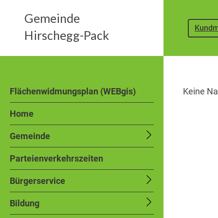
Gemeinde
Kundm
Hirschegg-Pack
Flächenwidmungsplan (WEBgis)
Keine Na
Home
Gemeinde
Parteienverkehrszeiten
Bürgerservice
Bildung