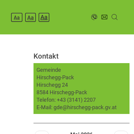
Aa
Aa
Aa
Kontakt
Gemeinde
Hirschegg-Pack
Hirschegg 24
8584 Hirschegg-Pack
Telefon:
+43 (3141) 2207
E-Mail:
gde@hirschegg-pack.gv.at