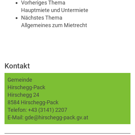
Vorheriges Thema
Hauptmiete und Untermiete
Nächstes Thema
Allgemeines zum Mietrecht
Kontakt
Gemeinde
Hirschegg-Pack
Hirschegg 24
8584 Hirschegg-Pack
Telefon:
+43 (3141) 2207
E-Mail:
gde@hirschegg-pack.gv.at