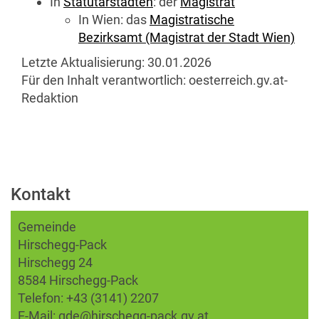
In
Statutarstädten
: der
Magistrat
In Wien: das
Magistratische
Bezirksamt (Magistrat der Stadt Wien)
Letzte Aktualisierung:
30.01.2026
Für den Inhalt verantwortlich:
oesterreich.gv.at-
Redaktion
Kontakt
Gemeinde
Hirschegg-Pack
Hirschegg 24
8584 Hirschegg-Pack
Telefon:
+43 (3141) 2207
E-Mail:
gde@hirschegg-pack.gv.at