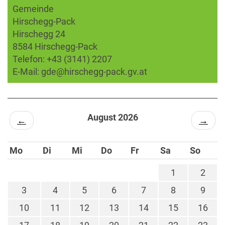
Gemeinde
Hirschegg-Pack
Hirschegg 24
8584 Hirschegg-Pack
Telefon:
+43 (3141) 2207
E-Mail:
gde@hirschegg-pack.gv.at
August 2026
←
→
Mo
Di
Mi
Do
Fr
Sa
So
1
2
3
4
5
6
7
8
9
10
11
12
13
14
15
16