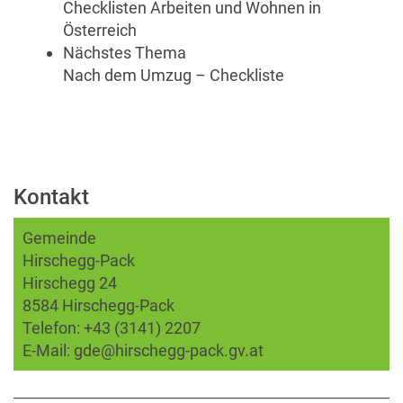
Checklisten Arbeiten und Wohnen in
Österreich
Nächstes Thema
Nach dem Umzug – Checkliste
Kontakt
Gemeinde
Hirschegg-Pack
Hirschegg 24
8584 Hirschegg-Pack
Telefon:
+43 (3141) 2207
E-Mail:
gde@hirschegg-pack.gv.at