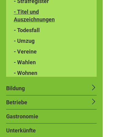
- Strafregister
- Titel und
Auszeichnungen
- Todesfall
- Umzug
- Vereine
- Wahlen
- Wohnen
Bildung
Betriebe
Gastronomie
Unterkünfte