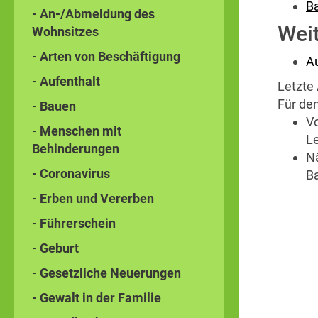
B
- An-/Abmeldung des
Wei
Wohnsitzes
- Arten von Beschäftigung
Au
- Aufenthalt
Letzte 
Für den
- Bauen
V
- Menschen mit
L
Behinderungen
N
- Coronavirus
B
- Erben und Vererben
- Führerschein
- Geburt
- Gesetzliche Neuerungen
- Gewalt in der Familie