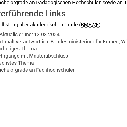
achelorgrade an Pädagogischen Hochschulen sowie an 
terführende Links
flistung aller akademischen Grade (
BMFWF
)
Aktualisierung:
13.08.2024
 Inhalt verantwortlich:
Bundesministerium für Frauen, W
orheriges Thema
ehrgänge mit Masterabschluss
ächstes Thema
achelorgrade an Fachhochschulen