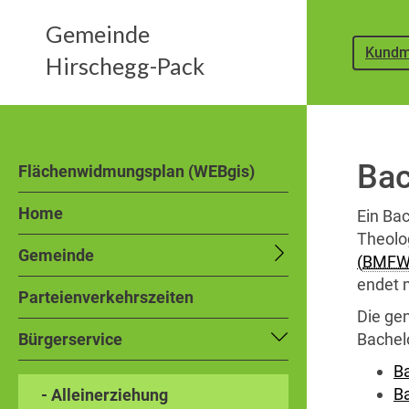
Gemeinde
Kundm
Hirschegg-Pack
Bac
Flächenwidmungsplan (WEBgis)
Home
Ein
Bac
Theolo
Gemeinde
(
BMFW
endet 
Parteienverkehrszeiten
Die ge
Bürgerservice
Bachel
Ba
B
- Alleinerziehung