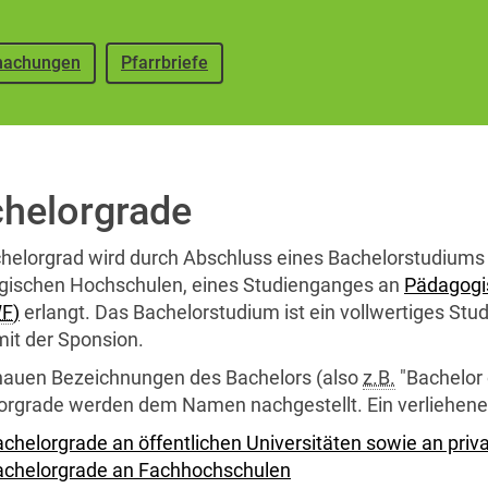
achungen
Pfarrbriefe
helorgrade
helor
grad wird durch Abschluss eines
Bachelor
studiums
gischen Hochschulen, eines Studienganges an
Pädagogi
F
)
erlangt. Das
Bachelor
studium ist ein vollwertiges St
mit der
Sponsion
.
nauen Bezeichnungen des
Bachelors
(also
z.B.
"Bachelor 
or
grade werden dem Namen nachgestellt. Ein verliehener
chelorgrade an öffentlichen Universitäten sowie an priv
achelorgrade an Fachhochschulen