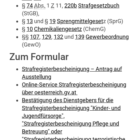
§
74
Abs.
1
Z
11,
220b
Strafgesetzbuch
(StGB),
§
13
und §
19
Sprengmittelgeset
z (SprG)
§
10
Chemikaliengesetz
(ChemG)
§§
107
,
129
,
132
und
139
Gewerbeordnung
(GewO)
Zum Formular
Strafregisterbescheinigung – Antrag auf
Ausstellung
Online-Service Strafregisterbescheinigung
über oesterreich.gv.at
Bestätigung des Dienstgebers für die
Strafregisterbescheinigung "Kinder- und
Jugendfürsorge",
"Strafregisterbescheinigung Pflege und
Betreuung" oder
"Strafregisterbescheinigung terroristische