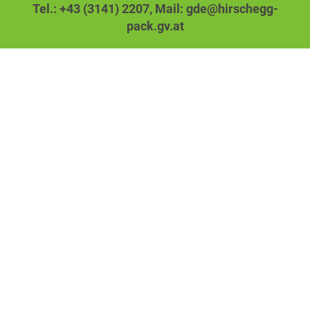
Tel.: +43 (3141) 2207,
Mail: gde@hirschegg-
pack.gv.at