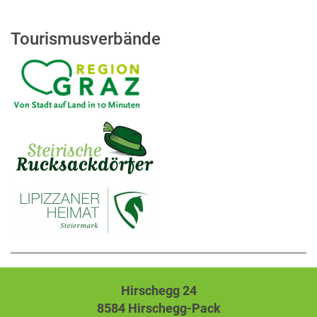
Tourismusverbände
Hirschegg 24
8584 Hirschegg-Pack