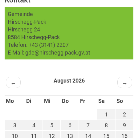
Kontakt
Gemeinde
Hirschegg-Pack
Hirschegg 24
8584 Hirschegg-Pack
Telefon:
+43 (3141) 2207
E-Mail:
gde@hirschegg-pack.gv.at
August 2026
←
→
Mo
Di
Mi
Do
Fr
Sa
So
1
2
3
4
5
6
7
8
9
10
11
12
13
14
15
16