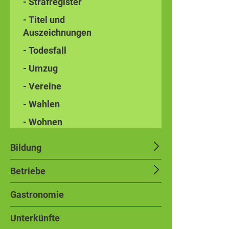
- Strafregister
- Titel und
Auszeichnungen
- Todesfall
- Umzug
- Vereine
- Wahlen
- Wohnen
Bildung
Betriebe
Gastronomie
Unterkünfte