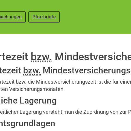
achungen
Pfarrbriefe
tezeit
bzw.
Mindestversicher
tezeit
bzw.
Mindestversicherungs
rtezeit
bzw.
die Mindestversicherungszeit ist die für ei
eten Versicherungsmonaten.
liche Lagerung
zeitlicher Lagerung versteht man die Zuordnung von zur 
htsgrundlagen