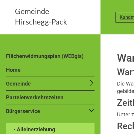
Gemeinde
Kundm
Hirschegg-Pack
War
Flächenwidmungsplan (WEBgis)
Home
War
Gemeinde
Die Wa
gebild
Parteienverkehrszeiten
Zeit
Bürgerservice
Unter 
Rec
- Alleinerziehung