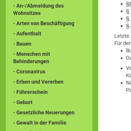
§
- An-/Abmeldung des
§
Wohnsitzes
§
- Arten von Beschäftigung
§
- Aufenthalt
Letzte 
Für den
- Bauen
Bu
- Menschen mit
Da
Behinderungen
V
- Coronavirus
Ko
- Erben und Vererben
N
Pa
- Führerschein
- Geburt
- Gesetzliche Neuerungen
- Gewalt in der Familie