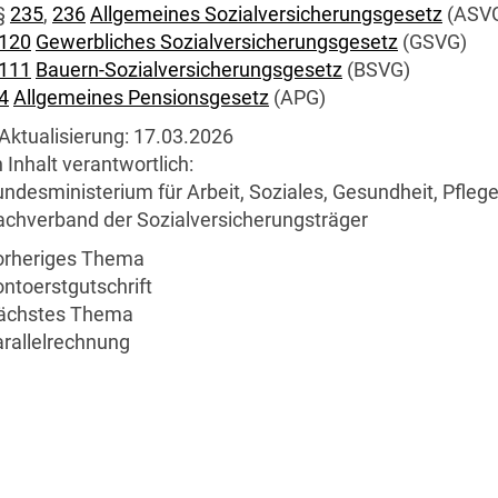
§
235
,
236
Allgemeines Sozialversicherungsgesetz
(ASV
120
Gewerbliches Sozialversicherungsgesetz
(GSVG)
111
Bauern-Sozialversicherungsgesetz
(BSVG)
4
Allgemeines Pensionsgesetz
(APG)
Aktualisierung:
17.03.2026
 Inhalt verantwortlich:
ndesministerium für Arbeit, Soziales, Gesundheit, Pfl
chverband der Sozialversicherungsträger
orheriges Thema
ntoerstgutschrift
ächstes Thema
rallelrechnung