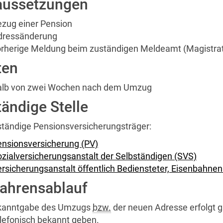
aussetzungen
ezug einer Pension
dressänderung
orherige Meldung beim zuständigen Meldeamt (Magistr
ten
alb von zwei Wochen nach dem Umzug
ändige Stelle
ständige Pensionsversicherungsträger:
ensionsversicherung (PV)
zialversicherungsanstalt der Selbständigen (SVS)
rsicherungsanstalt öffentlich Bediensteter, Eisenbahne
fahrensablauf
kanntgabe des Umzugs
bzw.
der neuen Adresse erfolgt gr
elefonisch bekannt geben.