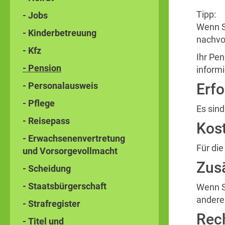
Tipp:
- Jobs
Wenn S
- Kinderbetreuung
nachvo
- Kfz
Ihr Pe
- Pension
informi
- Personalausweis
Erfo
- Pflege
Es sind
- Reisepass
Kos
- Erwachsenenvertretung
Für di
und Vorsorgevollmacht
Zusä
- Scheidung
- Staatsbürgerschaft
Wenn S
andere
- Strafregister
Rec
- Titel und