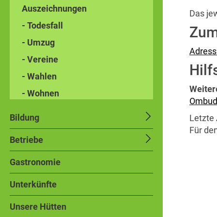
Auszeichnungen
Das je
- Todesfall
Zum
- Umzug
Adress
- Vereine
Hilf
- Wahlen
Weiter
- Wohnen
Ombuds
Bildung
Letzte 
Für den
Betriebe
Gastronomie
Unterkünfte
Unsere Hütten