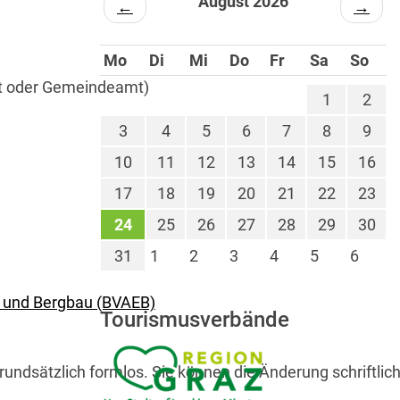
August 2026
←
→
Mo
Di
Mi
Do
Fr
Sa
So
at oder Gemeindeamt)
1
2
3
4
5
6
7
8
9
10
11
12
13
14
15
16
17
18
19
20
21
22
23
24
25
26
27
28
29
30
31
1
2
3
4
5
6
n und Bergbau (BVAEB)
Tourismusverbände
undsätzlich formlos. Sie können die Änderung schriftlich