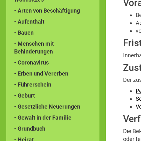
Vor
- Arten von Beschäftigung
B
- Aufenthalt
A
v
- Bauen
Fris
- Menschen mit
Behinderungen
Innerh
- Coronavirus
Zust
- Erben und Vererben
Der zu
- Führerschein
P
- Geburt
So
- Gesetzliche Neuerungen
Ve
Ver
- Gewalt in der Familie
- Grundbuch
Die Be
oder t
- Heirat