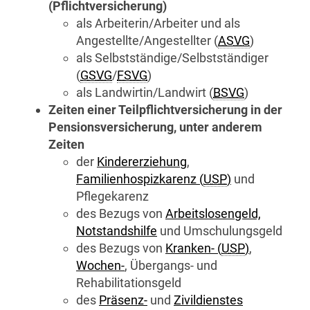
(Pflichtversicherung)
als Arbeiterin/Arbeiter und als
Angestellte/Angestellter (
ASVG
)
als Selbstständige/Selbstständiger
(
GSVG
/
FSVG
)
als Landwirtin/Landwirt (
BSVG
)
Zeiten einer Teilpflichtversicherung in der
Pensionsversicherung, unter anderem
Zeiten
der
Kindererziehung
,
Familienhospizkarenz (
USP
)
und
Pflegekarenz
des Bezugs von
Arbeitslosengeld,
Notstandshilfe
und Umschulungsgeld
des Bezugs von
Kranken- (
USP
)
,
Wochen-
, Übergangs- und
Rehabilitationsgeld
des
Präsenz-
und
Zivildienstes