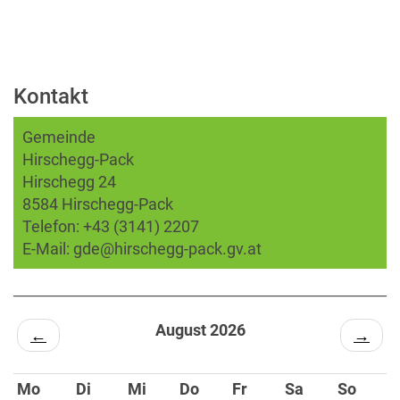
Kontakt
Gemeinde
Hirschegg-Pack
Hirschegg 24
8584 Hirschegg-Pack
Telefon:
+43 (3141) 2207
E-Mail:
gde@hirschegg-pack.gv.at
August 2026
←
→
Mo
Di
Mi
Do
Fr
Sa
So