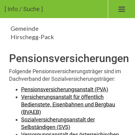
[ Info / Suche ]
Toggl
navig
Gemeinde
Hirschegg-Pack
Pensionsversicherungen
Folgende Pensionsversicherungsträger sind im
Dachverband der Sozialversicherungsträger:
Pensionsversicherungsanstalt (PVA)
Versicherungsanstalt für öffentlich
Bedienstete, Eisenbahnen und Bergbau
(BVAEB)
Sozialversicherungsanstalt der
Selbständigen (SVS)
Versorgungsanstalt des österreichischen