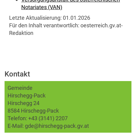
Notariates (VAN)
Letzte Aktualisierung:
01.01.2026
Für den Inhalt verantwortlich:
oesterreich.gv.at-
Redaktion
Kontakt
Gemeinde
Hirschegg-Pack
Hirschegg 24
8584 Hirschegg-Pack
Telefon:
+43 (3141) 2207
E-Mail:
gde@hirschegg-pack.gv.at