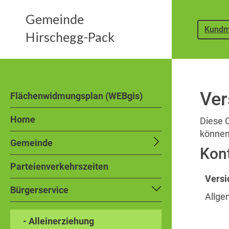
Gemeinde
Kundm
Hirschegg-Pack
Ver
Flächenwidmungsplan (WEBgis)
Home
Diese 
können
Gemeinde
Kon
Parteienverkehrszeiten
Versi
Bürgerservice
Allge
- Alleinerziehung