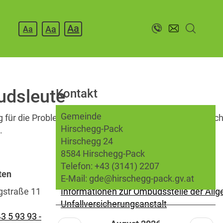
Aa
Aa
Aa
udsleute
Kontakt
Gemeinde
g für die Probleme der Versicherten und Patienten. Be
Hirschegg-Pack
.
Hirschegg 24
8584 Hirschegg-Pack
Telefon:
+43 (3141) 2207
ten
Informationen zur Ombudsstelle
E-Mail:
gde@hirschegg-pack.gv.at
gstraße 11
Informationen zur Ombudsstelle der All
Unfallversicherungsanstalt
3 5 93 93 -