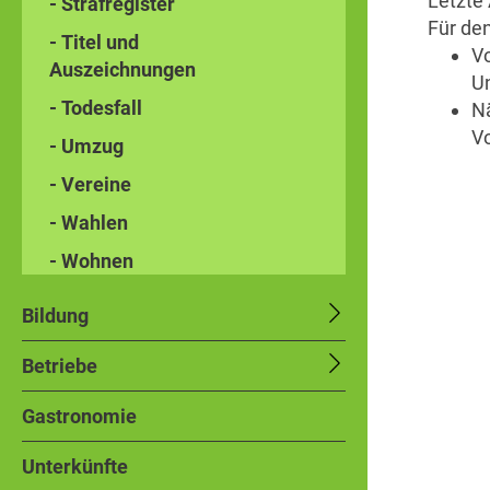
Letzte 
- Strafregister
Für den
- Titel und
V
Auszeichnungen
Un
- Todesfall
N
V
- Umzug
- Vereine
- Wahlen
- Wohnen
Bildung
Betriebe
Gastronomie
Unterkünfte