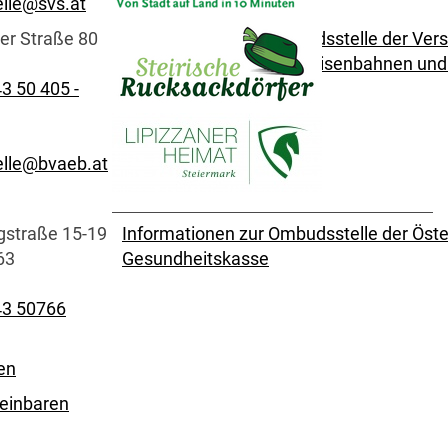
lle@svs.at
er Straße 80
Informationen zur Ombudsstelle der Vers
öffentlich Bediensteter, Eisenbahnen un
3 50 405 -
lle@bvaeb.at
gstraße 15-19
Informationen zur Ombudsstelle der Öste
63
Gesundheitskasse
43 50766
en
reinbaren