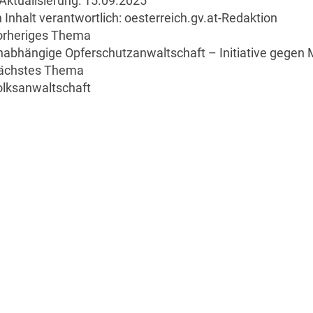
Aktualisierung:
15.09.2025
 Inhalt verantwortlich:
oesterreich.gv.at-Redaktion
orheriges Thema
abhängige Opferschutzanwaltschaft – Initiative gegen
ächstes Thema
olksanwaltschaft