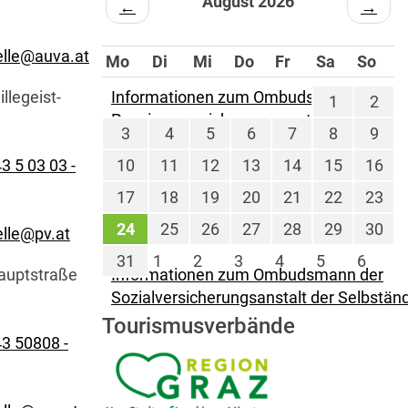
August 2026
←
→
lle@auva.at
Mo
Di
Mi
Do
Fr
Sa
So
illegeist-
Informationen zum Ombudsmann der
1
2
Pensionsversicherungsanstalt
3
4
5
6
7
8
9
3 5 03 03 -
10
11
12
13
14
15
16
17
18
19
20
21
22
23
24
25
26
27
28
29
30
lle@pv.at
31
1
2
3
4
5
6
auptstraße
Informationen zum Ombudsmann der
Sozialversicherungsanstalt der Selbstän
Tourismusverbände
3 50808 -