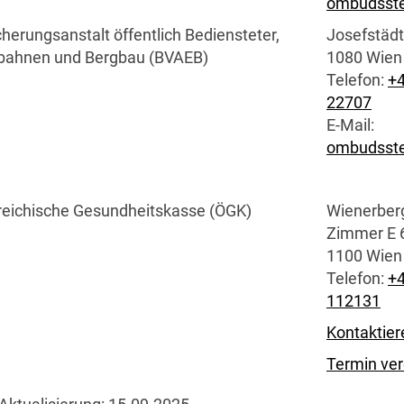
ombudsste
cherungsanstalt öffentlich Bediensteter,
Josefstädt
bahnen und Bergbau (BVAEB)
1080 Wien
Telefon:
+4
22707
E-Mail
:
ombudsste
reichische Gesundheitskasse (ÖGK)
Wienerber
Zimmer E 
1100 Wien
Telefon:
+
112131
Kontaktier
Termin ve