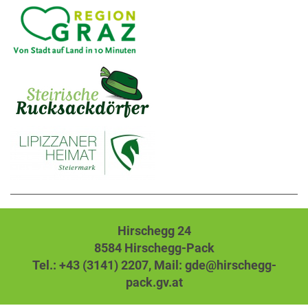
Hirschegg 24
8584 Hirschegg-Pack
Tel.: +43 (3141) 2207,
Mail: gde@hirschegg-
pack.gv.at