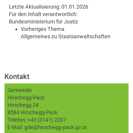
Letzte Aktualisierung:
01.01.2026
Für den Inhalt verantwortlich:
Bundesministerium für Justiz
Vorheriges Thema
Allgemeines zu Staatsanwaltschaften
Kontakt
Gemeinde
Hirschegg-Pack
Hirschegg 24
8584 Hirschegg-Pack
Telefon:
+43 (3141) 2207
E-Mail:
gde@hirschegg-pack.gv.at