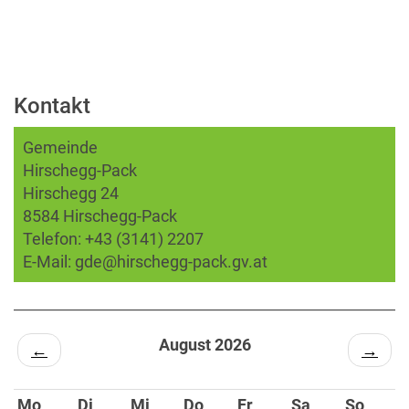
Kontakt
Gemeinde
Hirschegg-Pack
Hirschegg 24
8584 Hirschegg-Pack
Telefon:
+43 (3141) 2207
E-Mail:
gde@hirschegg-pack.gv.at
August 2026
←
→
Mo
Di
Mi
Do
Fr
Sa
So