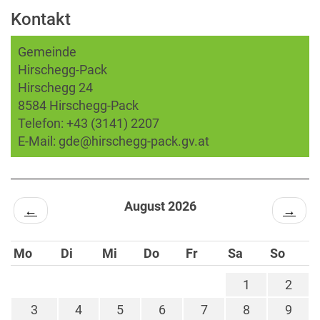
Kontakt
Gemeinde
Hirschegg-Pack
Hirschegg 24
8584 Hirschegg-Pack
Telefon:
+43 (3141) 2207
E-Mail:
gde@hirschegg-pack.gv.at
August 2026
←
→
Mo
Di
Mi
Do
Fr
Sa
So
1
2
3
4
5
6
7
8
9