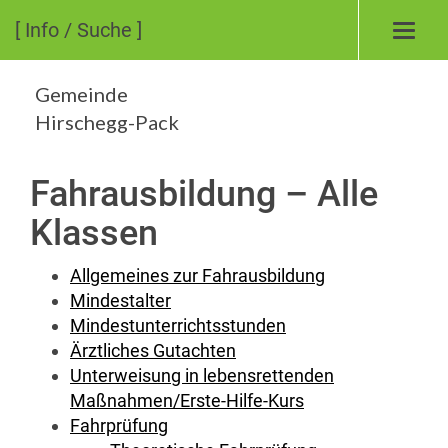
[ Info / Suche ]
Toggl
navig
Gemeinde
Hirschegg-Pack
Fahrausbildung – Alle
Klassen
Allgemeines zur Fahrausbildung
Mindestalter
Mindestunterrichtsstunden
Ärztliches Gutachten
Unterweisung in lebensrettenden
Maßnahmen/Erste-Hilfe-Kurs
Fahrprüfung