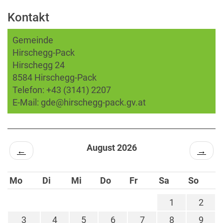
Kontakt
Gemeinde
Hirschegg-Pack
Hirschegg 24
8584 Hirschegg-Pack
Telefon:
+43 (3141) 2207
E-Mail:
gde@hirschegg-pack.gv.at
August 2026
←
→
Mo
Di
Mi
Do
Fr
Sa
So
1
2
3
4
5
6
7
8
9