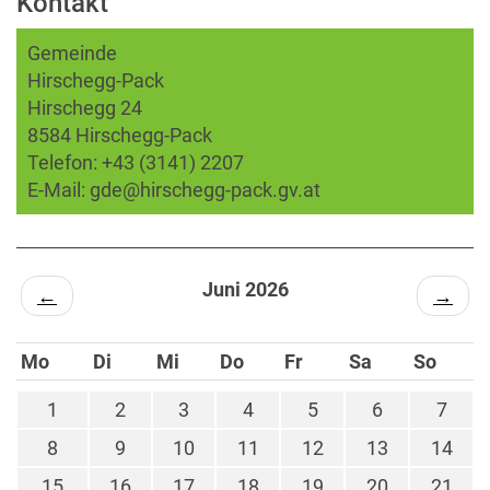
Kontakt
Gemeinde
Hirschegg-Pack
Hirschegg 24
8584 Hirschegg-Pack
Telefon:
+43 (3141) 2207
E-Mail:
gde@hirschegg-pack.gv.at
Juni 2026
←
→
Mo
Di
Mi
Do
Fr
Sa
So
1
2
3
4
5
6
7
8
9
10
11
12
13
14
15
16
17
18
19
20
21