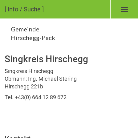
[ Info / Suche ]
Toggl
navig
Gemeinde
Hirschegg-Pack
Singkreis Hirschegg
Singkreis Hirschegg
Obmann: Ing. Michael Stering
Hirschegg 221b
Tel. +43(0) 664 12 89 672