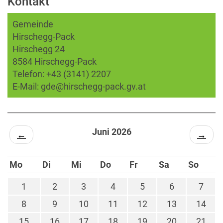
Kontakt
Gemeinde
Hirschegg-Pack
Hirschegg 24
8584 Hirschegg-Pack
Telefon:
+43 (3141) 2207
E-Mail:
gde@hirschegg-pack.gv.at
Juni 2026
←
→
Mo
Di
Mi
Do
Fr
Sa
So
1
2
3
4
5
6
7
8
9
10
11
12
13
14
15
16
17
18
19
20
21