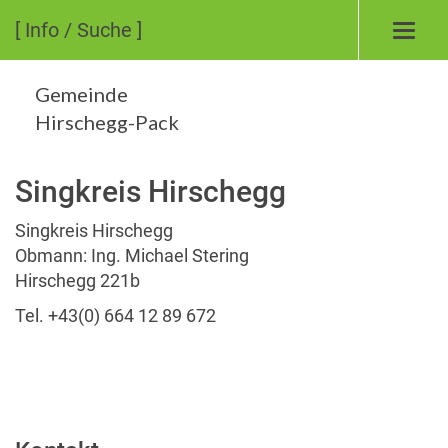
[ Info / Suche ]
Toggl
navig
Gemeinde
Hirschegg-Pack
Singkreis Hirschegg
Singkreis Hirschegg
Obmann: Ing. Michael Stering
Hirschegg 221b
Tel. +43(0) 664 12 89 672