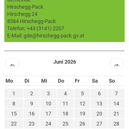
Hirschegg-Pack
Hirschegg 24
8584 Hirschegg-Pack
Telefon:
+43 (3141) 2207
E-Mail:
gde@hirschegg-pack.gv.at
Juni 2026
←
→
Mo
Di
Mi
Do
Fr
Sa
So
1
2
3
4
5
6
7
8
9
10
11
12
13
14
15
16
17
18
19
20
21
22
23
24
25
26
27
28