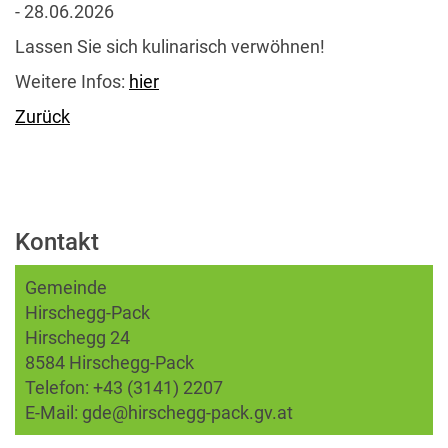
- 28.06.2026
Lassen Sie sich kulinarisch verwöhnen!
Weitere Infos:
hier
Zurück
Kontakt
Gemeinde
Hirschegg-Pack
Hirschegg 24
8584 Hirschegg-Pack
Telefon:
+43 (3141) 2207
E-Mail:
gde@hirschegg-pack.gv.at