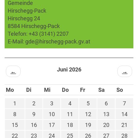
Gemeinde
Hirschegg-Pack
Hirschegg 24
8584 Hirschegg-Pack
Telefon:
+43 (3141) 2207
E-Mail:
gde@hirschegg-pack.gv.at
Juni 2026
←
→
Mo
Di
Mi
Do
Fr
Sa
So
1
2
3
4
5
6
7
8
9
10
11
12
13
14
15
16
17
18
19
20
21
22
23
24
25
26
27
28