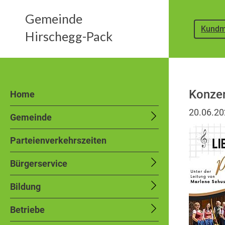
Gemeinde
Kundm
Hirschegg-Pack
Konzer
Home
20.06.2
Gemeinde
Parteienverkehrszeiten
Bürgerservice
Bildung
Betriebe