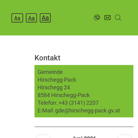
Aa
Aa
Aa
Kontakt
Gemeinde
Hirschegg-Pack
Hirschegg 24
8584 Hirschegg-Pack
Telefon:
+43 (3141) 2207
E-Mail:
gde@hirschegg-pack.gv.at