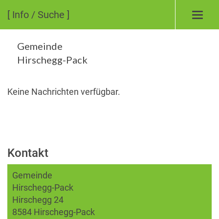
[ Info / Suche ]
Toggl
navig
Gemeinde
Hirschegg-Pack
Keine Nachrichten verfügbar.
Kontakt
Gemeinde
Hirschegg-Pack
Hirschegg 24
8584 Hirschegg-Pack