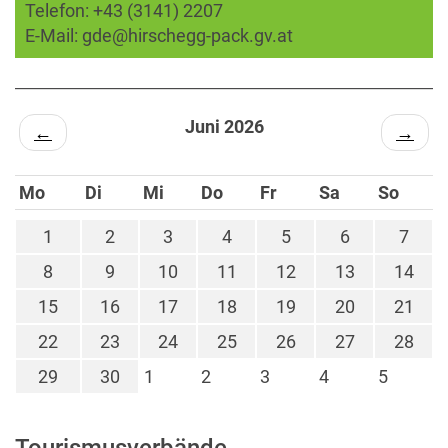
Telefon:
+43 (3141) 2207
E-Mail:
gde@hirschegg-pack.gv.at
Juni 2026
←
→
Mo
Di
Mi
Do
Fr
Sa
So
1
2
3
4
5
6
7
8
9
10
11
12
13
14
15
16
17
18
19
20
21
22
23
24
25
26
27
28
29
30
1
2
3
4
5