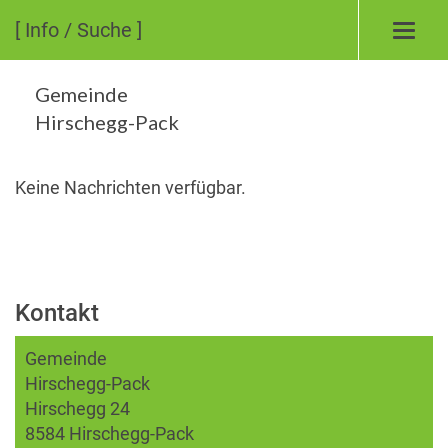
[ Info / Suche ]
Toggl
navig
Gemeinde
Hirschegg-Pack
Keine Nachrichten verfügbar.
Kontakt
Gemeinde
Hirschegg-Pack
Hirschegg 24
8584 Hirschegg-Pack