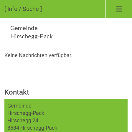
[ Info / Suche ]
Toggl
navig
Gemeinde
Hirschegg-Pack
Keine Nachrichten verfügbar.
Kontakt
Gemeinde
Hirschegg-Pack
Hirschegg 24
8584 Hirschegg-Pack