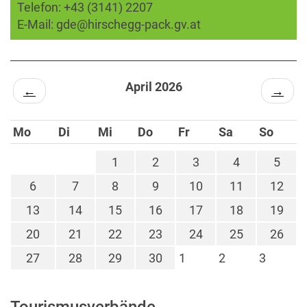
Telefon:
+43 (3141) 2207
E-Mail:
gde@hirschegg-pack.gv.at
April 2026
←
→
Mo
Di
Mi
Do
Fr
Sa
So
1
2
3
4
5
6
7
8
9
10
11
12
13
14
15
16
17
18
19
20
21
22
23
24
25
26
27
28
29
30
1
2
3