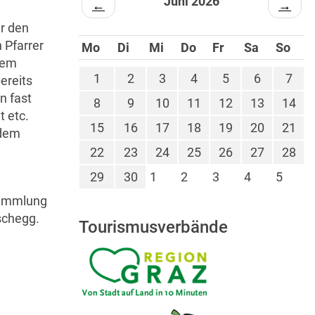
Juni 2026
←
→
ür den
 Pfarrer
Mo
Di
Mi
Do
Fr
Sa
So
dem
1
2
3
4
5
6
7
ereits
n fast
8
9
10
11
12
13
14
 etc.
15
16
17
18
19
20
21
 dem
22
23
24
25
26
27
28
29
30
1
2
3
4
5
sammlung
schegg.
Tourismusverbände