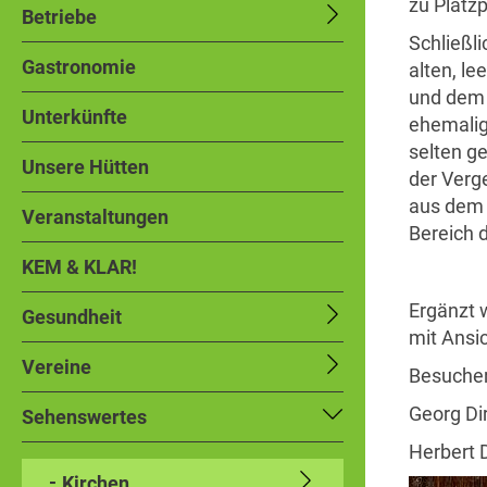
zu Platz
Betriebe
Schließl
Gastronomie
alten, l
und dem 
Unterkünfte
ehemalig
selten g
Unsere Hütten
der Verg
aus dem 
Veranstaltungen
Bereich d
KEM & KLAR!
Ergänzt 
Gesundheit
mit Ansi
Vereine
Besucher
Georg Di
Sehenswertes
Herbert 
Kirchen