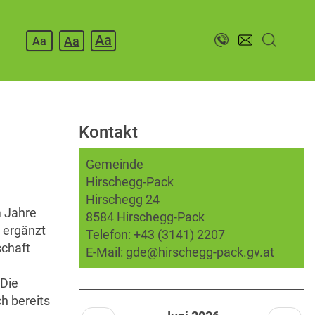
Aa
Aa
Aa
Kontakt
Gemeinde
Hirschegg-Pack
Hirschegg 24
m Jahre
8584 Hirschegg-Pack
 ergänzt
Telefon:
+43 (3141) 2207
schaft
E-Mail:
gde@hirschegg-pack.gv.at
 Die
h bereits