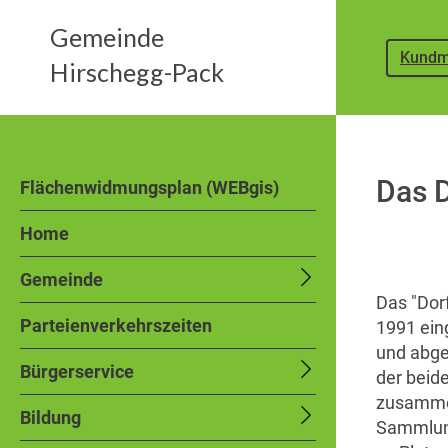
Gemeinde
Kundm
Hirschegg-Pack
Das 
Flächenwidmungsplan (WEBgis)
Home
Gemeinde
Das "Dor
Parteienverkehrszeiten
1991 ein
und abge
Bürgerservice
der beid
zusammen
Bildung
Sammlung