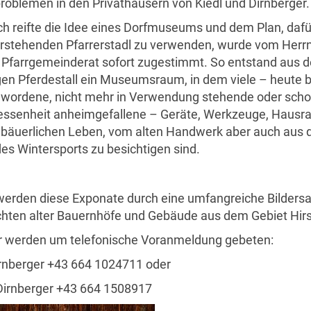
problemen in den Privathäusern von Kiedl und Dirnberger.
ich reifte die Idee eines Dorfmuseums und dem Plan, daf
eerstehenden Pfarrerstadl zu verwenden, wurde vom Herrn
Pfarrgemeinderat sofort zugestimmt. So entstand aus 
en Pferdestall ein Museumsraum, in dem viele – heute b
ewordene, nicht mehr in Verwendung stehende oder scho
essenheit anheimgefallene – Geräte, Werkzeuge, Hausrat
bäuerlichen Leben, vom alten Handwerk aber auch aus
es Wintersports zu besichtigen sind.
werden diese Exponate durch eine umfangreiche Bilder
chten alter Bauernhöfe und Gebäude aus dem Gebiet Hir
 werden um telefonische Voranmeldung gebeten:
rnberger +43 664 1024711 oder
Dirnberger +43 664 1508917