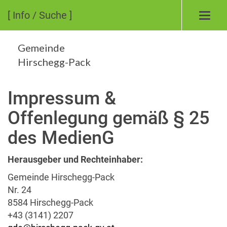
[ Info / Suche ]
Toggl
navig
Gemeinde
Hirschegg-Pack
Impressum &
Offenlegung gemäß § 25
des MedienG
Herausgeber und Rechteinhaber:
Gemeinde Hirschegg-Pack
Nr. 24
8584 Hirschegg-Pack
+43 (3141) 2207