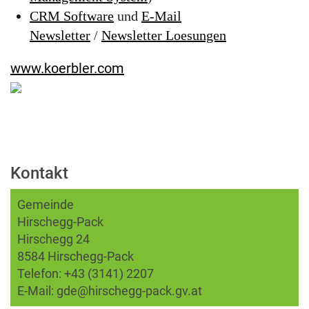
CRM Software
und
E-Mail
Newsletter
/
Newsletter Loesungen
www.koerbler.com
Kontakt
Gemeinde
Hirschegg-Pack
Hirschegg 24
8584 Hirschegg-Pack
Telefon:
+43 (3141) 2207
E-Mail:
gde@hirschegg-pack.gv.at