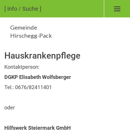
[ Info / Suche ]
Toggl
navig
Gemeinde
Hirschegg-Pack
Hauskrankenpflege
Kontaktperson:
DGKP Elisabeth Wolfsberger
Tel.: 0676/82411401
oder
Hilfswerk Steiermark GmbH