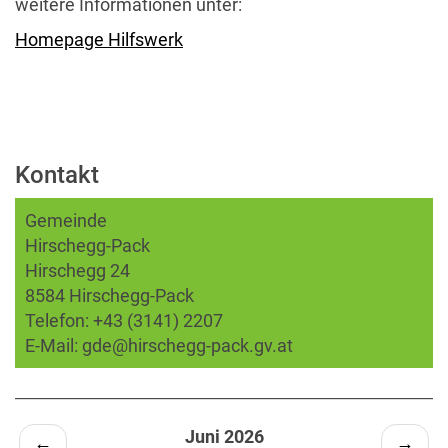
weitere Informationen unter:
Homepage Hilfswerk
Kontakt
Gemeinde
Hirschegg-Pack
Hirschegg 24
8584 Hirschegg-Pack
Telefon:
+43 (3141) 2207
E-Mail:
gde@hirschegg-pack.gv.at
Juni 2026
←
→