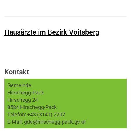
Hausärzte im Bezirk Voitsberg
Kontakt
Gemeinde
Hirschegg-Pack
Hirschegg 24
8584 Hirschegg-Pack
Telefon:
+43 (3141) 2207
E-Mail:
gde@hirschegg-pack.gv.at