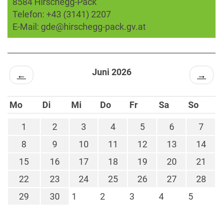
8584 Hirschegg-Pack
Telefon:
+43 (3141) 2207
E-Mail:
gde@hirschegg-pack.gv.at
Juni 2026
←
→
Mo
Di
Mi
Do
Fr
Sa
So
1
2
3
4
5
6
7
8
9
10
11
12
13
14
15
16
17
18
19
20
21
22
23
24
25
26
27
28
29
30
1
2
3
4
5