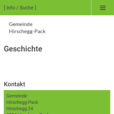
[ Info / Suche ]
Toggl
navig
Gemeinde
Hirschegg-Pack
Geschichte
Kontakt
Gemeinde
Hirschegg-Pack
Hirschegg 24