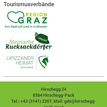
Tourismusverbände
Hirschegg 24
8584 Hirschegg-Pack
Tel.: +43 (3141) 2207,
Mail: gde@hirschegg-