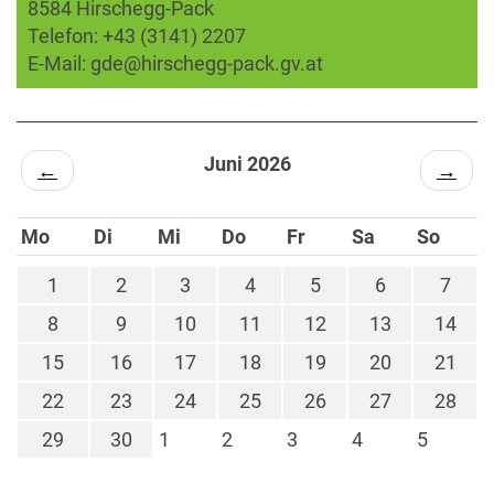
8584 Hirschegg-Pack
Telefon:
+43 (3141) 2207
E-Mail:
gde@hirschegg-pack.gv.at
Juni 2026
←
→
Mo
Di
Mi
Do
Fr
Sa
So
1
2
3
4
5
6
7
8
9
10
11
12
13
14
15
16
17
18
19
20
21
22
23
24
25
26
27
28
29
30
1
2
3
4
5