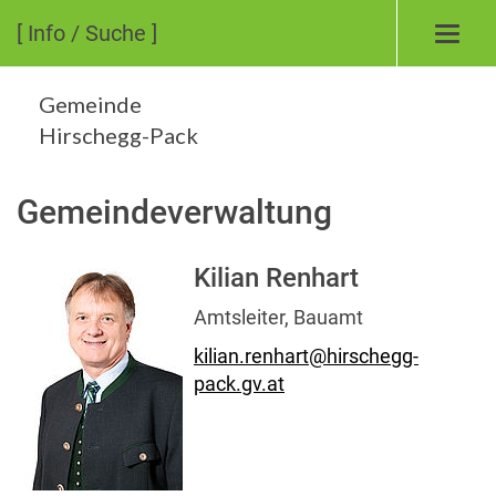
[ Info / Suche ]
Toggl
navig
Gemeinde
Hirschegg-Pack
Gemeindeverwaltung
Kilian Renhart
Amtsleiter, Bauamt
kilian.renhart@hirschegg-
pack.gv.at