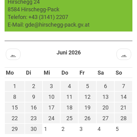
Hirschegg 24
8584 Hirschegg-Pack
Telefon:
+43 (3141) 2207
E-Mail:
gde@hirschegg-pack.gv.at
Juni 2026
←
→
Mo
Di
Mi
Do
Fr
Sa
So
1
2
3
4
5
6
7
8
9
10
11
12
13
14
15
16
17
18
19
20
21
22
23
24
25
26
27
28
29
30
1
2
3
4
5