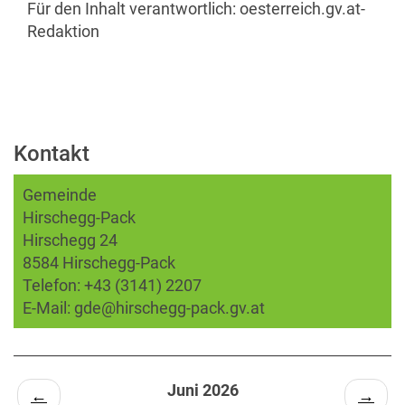
Für den Inhalt verantwortlich:
oesterreich.gv.at-
Redaktion
Kontakt
Gemeinde
Hirschegg-Pack
Hirschegg 24
8584 Hirschegg-Pack
Telefon:
+43 (3141) 2207
E-Mail:
gde@hirschegg-pack.gv.at
Juni 2026
←
→