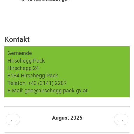
Kontakt
Gemeinde
Hirschegg-Pack
Hirschegg 24
8584 Hirschegg-Pack
Telefon:
+43 (3141) 2207
E-Mail:
gde@hirschegg-pack.gv.at
August 2026
←
→