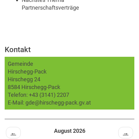
Partnerschaftsverträge
Kontakt
Gemeinde
Hirschegg-Pack
Hirschegg 24
8584 Hirschegg-Pack
Telefon:
+43 (3141) 2207
E-Mail:
gde@hirschegg-pack.gv.at
August 2026
←
→