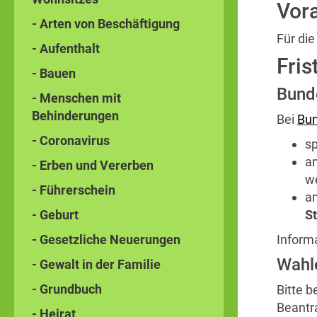
Vor
- Arten von Beschäftigung
Für die
- Aufenthalt
Fris
- Bauen
Bund
- Menschen mit
Behinderungen
Bei
Bun
- Coronavirus
s
a
- Erben und Vererben
w
- Führerschein
a
- Geburt
S
- Gesetzliche Neuerungen
Inform
Wahl
- Gewalt in der Familie
- Grundbuch
Bitte b
Beantr
- Heirat