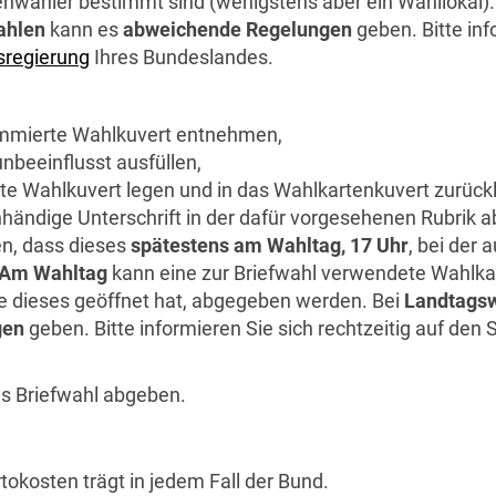
nwähler bestimmt sind (wenigstens aber ein Wahllokal)
ahlen
kann es
abweichende Regelungen
geben. Bitte inf
sregierung
Ihres Bundeslandes.
ummierte Wahlkuvert entnehmen,
nbeeinflusst ausfüllen,
te Wahlkuvert legen und in das Wahlkartenkuvert zurück
nhändige Unterschrift in der dafür vorgesehenen Rubrik 
en, dass dieses
spätestens am Wahltag, 17 Uhr
, bei der 
Am Wahltag
kann eine zur Briefwahl verwendete Wahlkar
ge dieses geöffnet hat, abgegeben werden. Bei
Landtagsw
gen
geben. Bitte informieren Sie sich rechtzeitig auf den 
ls Briefwahl abgeben.
tokosten trägt in jedem Fall der Bund.