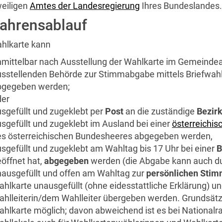
weiligen
Amtes der Landesregierung
Ihres Bundeslandes.
fahrensablauf
ahlkarte kann
nmittelbar nach Ausstellung der Wahlkarte im Gemeinde
sstellenden Behörde zur Stimmabgabe mittels Briefwahl
bgegeben werden;
der
sgefüllt und zugeklebt per
Post
an die zuständige
Bezir
sgefüllt und zugeklebt im Ausland bei einer
österreichis
es österreichischen Bundesheeres abgegeben werden,
sgefüllt und zugeklebt am Wahltag bis 17 Uhr bei einer
B
öffnet hat,
abgegeben
werden (die Abgabe kann auch du
ausgefüllt und offen am Wahltag zur
persönlichen Sti
hlkarte unausgefüllt (ohne eidesstattliche Erklärung) u
hlleiterin/dem Wahlleiter übergeben werden. Grundsätzli
hlkarte möglich; davon abweichend ist es bei Nationalr