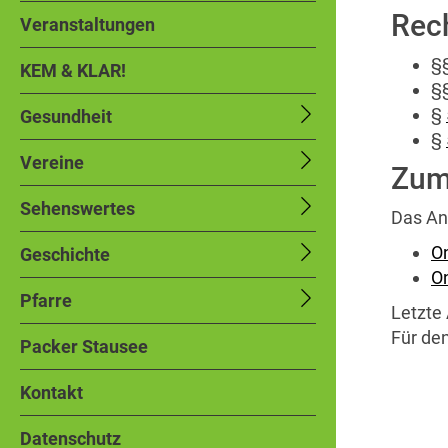
Rec
Veranstaltungen
§
KEM & KLAR!
§
§
Gesundheit
§
Vereine
Zum
Sehenswertes
Das An
On
Geschichte
On
Pfarre
Letzte 
Für den
Packer Stausee
Kontakt
Datenschutz