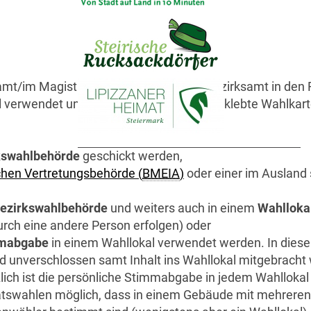
amt/im Magistrat/im Magistratischen Bezirksamt in den
 verwendet und die ausgefüllte und zugeklebte Wahlkar
kswahlbehörde
geschickt werden,
chen Vertretungsbehörde (
BMEIA
)
oder einer im Ausland s
ezirkswahlbehörde
und weiters auch in einem
Wahlloka
rch eine andere Person erfolgen) oder
mmabgabe
in einem Wahllokal verwendet werden. In diese
nd unverschlossen samt Inhalt ins Wahllokal mitgebracht
ch ist die persönliche Stimmabgabe in jedem Wahllokal i
atswahlen möglich, dass in einem Gebäude mit mehreren 