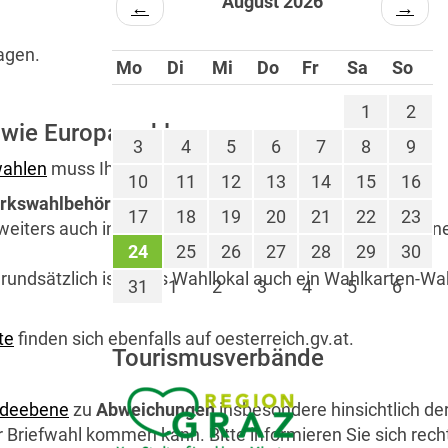
August 2026
←
→
agen.
Mo
Di
Mi
Do
Fr
Sa
So
1
2
owie Europawahlen
3
4
5
6
7
8
9
ahlen
muss Ihre Wahlkarte
10
11
12
13
14
15
16
irkswahlbehörde eingelangt
sein,
17
18
19
20
21
22
23
weiters auch in einem
Wahllokal
, so lange dieses geöffn
24
25
26
27
28
29
30
grundsätzlich ist jedes Wahllokal auch ein Wahlkarten-Wah
31
1
2
3
4
5
6
te
finden sich ebenfalls auf oesterreich.gv.at.
Tourismusverbände
deebene
zu
Abweichungen
insbesondere hinsichtlich der 
Briefwahl kommen kann. Bitte informieren Sie sich recht