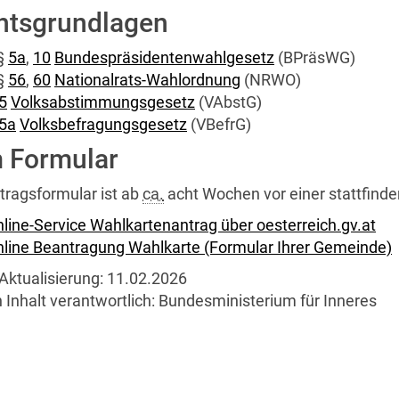
htsgrundlagen
§
5a
,
10
Bundespräsidentenwahlgesetz
(BPräsWG)
§
56
,
60
Nationalrats-Wahlordnung
(NRWO)
5
Volksabstimmungsgesetz
(VAbstG)
5a
Volksbefragungsgesetz
(VBefrG)
 Formular
tragsformular ist ab
ca.
acht Wochen vor einer stattfin
line-Service Wahlkartenantrag über oesterreich.gv.at
line Beantragung Wahlkarte (Formular Ihrer Gemeinde)
Aktualisierung:
11.02.2026
 Inhalt verantwortlich:
Bundesministerium für Inneres