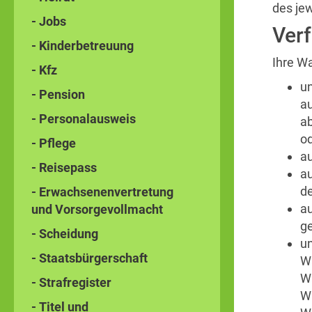
des je
- Jobs
Ver
- Kinderbetreuung
Ihre W
- Kfz
u
- Pension
au
- Personalausweis
a
o
- Pflege
au
- Reisepass
au
d
- Erwachsenenvertretung
au
und Vorsorgevollmacht
ge
- Scheidung
un
- Staatsbürgerschaft
Wa
Wa
- Strafregister
Wa
- Titel und