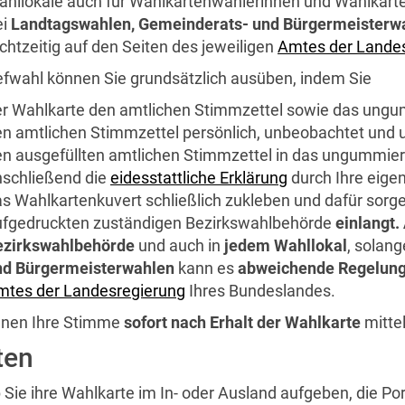
hllokale auch für Wahlkartenwählerinnen und Wahlkarte
ei
Landtagswahlen, Gemeinderats- und Bürgermeisterw
chtzeitig auf den Seiten des jeweiligen
Amtes der Lande
iefwahl können Sie grundsätzlich ausüben, indem Sie
er Wahlkarte den amtlichen Stimmzettel sowie das ung
n amtlichen Stimmzettel persönlich, unbeobachtet und u
n ausgefüllten amtlichen Stimmzettel in das ungummier
nschließend die
eidesstattliche Erklärung
durch Ihre eige
s Wahlkartenkuvert schließlich zukleben und dafür sorg
ufgedruckten zuständigen Bezirkswahlbehörde
einlangt.
ezirkswahlbehörde
und auch in
jedem Wahllokal
, solan
nd Bürgermeisterwahlen
kann es
abweichende Regelun
mtes der Landesregierung
Ihres Bundeslandes.
nnen Ihre Stimme
sofort nach Erhalt der Wahlkarte
mitte
ten
 Sie ihre Wahlkarte im In- oder Ausland aufgeben, die Por