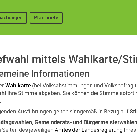
achungen
Pfarrbriefe
efwahl mittels Wahlkarte/S
gemeine Informationen
ner
Wahlkarte
(bei Volksabstimmungen und Volksbefragun
ahl
Ihre Stimme abgeben. Sie können die Stimme sofort 
.
lgenden Ausführungen gelten sinngemäß in Bezug auf
St
dtagswahlen, Gemeinderats- und Bürgermeisterwahle
 Seiten des jeweiligen
Amtes der Landesregierung
Ihres