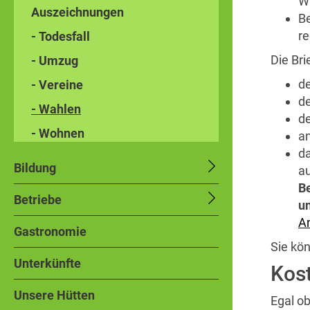
Wa
Auszeichnungen
B
re
- Todesfall
Die Br
- Umzug
d
- Vereine
de
- Wahlen
de
- Wohnen
a
da
Bildung
a
B
Betriebe
u
A
Gastronomie
Sie kö
Unterkünfte
Kos
Unsere Hütten
Egal ob