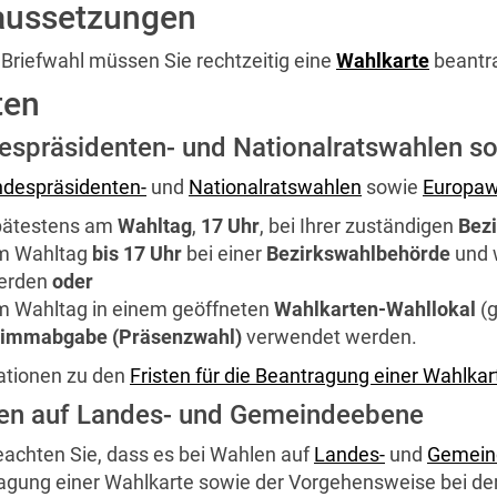
aussetzungen
 Briefwahl müssen Sie rechtzeitig eine
Wahlkarte
beantr
ten
espräsidenten- und Nationalratswahlen s
despräsidenten-
und
Nationalratswahlen
sowie
Europaw
pätestens am
Wahltag
,
17 Uhr
, bei Ihrer zuständigen
Bez
m Wahltag
bis 17 Uhr
bei einer
Bezirkswahlbehörde
und 
erden
oder
m Wahltag in einem geöffneten
Wahlkarten-Wahllokal
(
timmabgabe (Präsenzwahl)
verwendet werden.
ationen zu den
Fristen für die Beantragung einer Wahlkar
en auf Landes- und Gemeindeebene
eachten Sie, dass es bei Wahlen auf
Landes-
und
Gemein
agung einer Wahlkarte sowie der Vorgehensweise bei der 