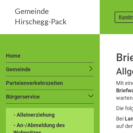
Gemeinde
Kundm
Hirschegg-Pack
Bri
Home
Gemeinde
All
Parteienverkehrszeiten
Mit ei
Briefw
Bürgerservice
warten
Die fo
- Alleinerziehung
Bei
Lan
- An-/Abmeldung des
auf den
Wohnsitzes