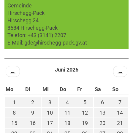
Gemeinde
Hirschegg-Pack
Hirschegg 24
8584 Hirschegg-Pack
Telefon:
+43 (3141) 2207
E-Mail:
gde@hirschegg-pack.gv.at
Juni 2026
←
→
Mo
Di
Mi
Do
Fr
Sa
So
1
2
3
4
5
6
7
8
9
10
11
12
13
14
15
16
17
18
19
20
21