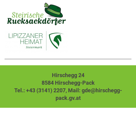
Hirschegg 24
8584 Hirschegg-Pack
Tel.: +43 (3141) 2207,
Mail: gde@hirschegg-
pack.gv.at