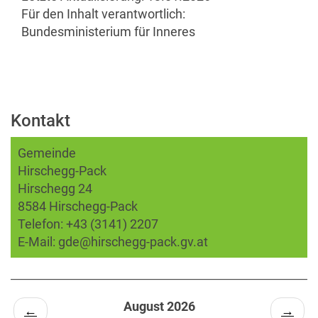
Für den Inhalt verantwortlich:
Bundesministerium für Inneres
Kontakt
Gemeinde
Hirschegg-Pack
Hirschegg 24
8584 Hirschegg-Pack
Telefon:
+43 (3141) 2207
E-Mail:
gde@hirschegg-pack.gv.at
August 2026
←
→